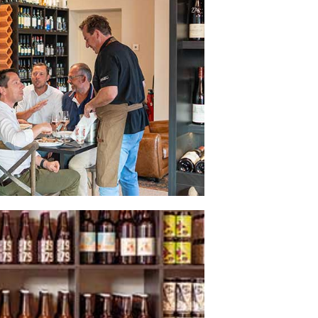
×
×
×
×